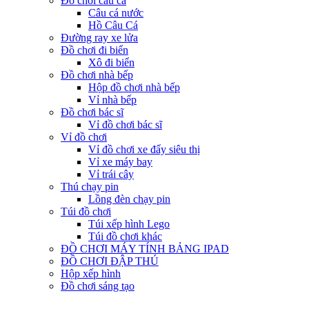
Đồ chơi câu cá
Câu cá nước
Hồ Câu Cá
Đường ray xe lửa
Đồ chơi đi biển
Xô đi biển
Đồ chơi nhà bếp
Hộp đồ chơi nhà bếp
Vỉ nhà bếp
Đồ chơi bác sĩ
Vỉ đồ chơi bác sĩ
Vỉ đồ chơi
Vỉ đồ chơi xe đẩy siêu thị
Vỉ xe máy bay
Vỉ trái cây
Thú chạy pin
Lồng đèn chạy pin
Túi đồ chơi
Túi xếp hình Lego
Túi đồ chơi khác
ĐỒ CHƠI MÁY TÍNH BẢNG IPAD
ĐỒ CHƠI ĐẬP THÚ
Hộp xếp hình
Đồ chơi sáng tạo