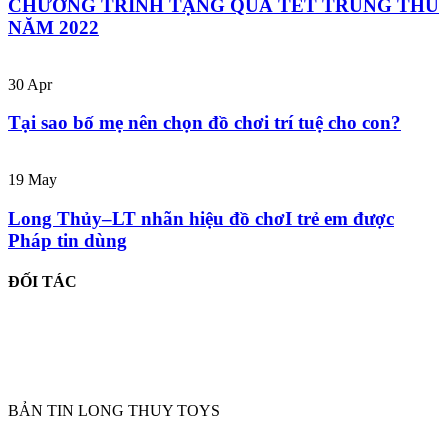
CHƯƠNG TRÌNH TẶNG QUÀ TẾT TRUNG THU
NĂM 2022
30
Apr
Tại sao bố mẹ nên chọn đồ chơi trí tuệ cho con?
19
May
Long Thủy–LT nhãn hiệu đồ chơI trẻ em được
Pháp tin dùng
ĐỐI TÁC
BẢN TIN LONG THUY TOYS