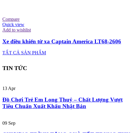
Compare
Quick view
Add to wishlist
Xe điều khiển từ xa Captain America LT68-2606
TẤT CẢ SẢN PHẨM
TIN TỨC
13
Apr
Đồ Chơi Trẻ Em Long Thuỷ – Chất Lượng Vượt
Tiêu Chuẩn Xuất Khẩu Nhật Bản
09
Sep