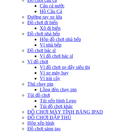
Đồ chơi câu cá
Câu cá nước
Hồ Câu Cá
Đường ray xe lửa
Đồ chơi đi biển
Xô đi biển
Đồ chơi nhà bếp
Hộp đồ chơi nhà bếp
Vỉ nhà bếp
Đồ chơi bác sĩ
Vỉ đồ chơi bác sĩ
Vỉ đồ chơi
Vỉ đồ chơi xe đẩy siêu thị
Vỉ xe máy bay
Vỉ trái cây
Thú chạy pin
Lồng đèn chạy pin
Túi đồ chơi
Túi xếp hình Lego
Túi đồ chơi khác
ĐỒ CHƠI MÁY TÍNH BẢNG IPAD
ĐỒ CHƠI ĐẬP THÚ
Hộp xếp hình
Đồ chơi sáng tạo