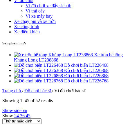
Vỉ đồ chơi
Vỉ đồ chơi xe đẩy siêu thị
Vỉ trái cây
Vỉ xe máy bay
Xe chạy pin và xe trớn
Xe công trình
Xe điều khiển
Sản phẩm mới
Xe trộn bê tông
Khủng Long LT238868
Đồ chơi biển LT226468
Đồ chơi biển LT226368
Đồ chơi biển LT226868
Đồ chơi biển LT226768
Trang chủ
/
Đồ chơi bác sĩ
/
Vỉ đồ chơi bác sĩ
Showing 1–45 of 52 results
Show sidebar
Show
24
36
45