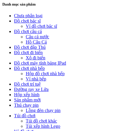
Danh mục sản phẩm
Chưa phân loại
Đồ chơi bác sĩ
Vỉ đồ chơi bác sĩ
Đồ chơi câu cá
Câu cá nước
Hồ Câu Cá
Đồ chơi đập Thú
Đồ chơi đi biển
Xô đi biển
Đồ chơi máy tính bảng IPad
Đồ chơi nhà bếp
Hộp đồ chơi nhà bếp
Vỉ nhà bếp
Đồ chơi trí tuệ
Đường ray xe Lửa
Hộp xếp hình
Sản phẩm mới
Thú chạy pin
Lồng đèn chạy pin
Túi đồ chơi
Túi đồ chơi khác
Túi xếp hình Lego