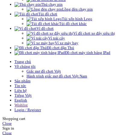
Thú chạy pin
Lồng đèn chạy pin
Túi đồ chơi
Túi xếp hình Lego
Túi đồ chơi khác
Vỉ đồ chơi
Vỉ đồ chơi xe đẩy siêu thị
Vỉ trái cây
Vỉ xe máy bay
Đồ chơi đập Thú
Đồ chơi máy tính bảng IPad
Trang chủ
Về chúng tôi
Giấc mơ đồ chơi Việt
Hành trình giấc mơ đồ chơi Việt Nam
Sản phẩm
Tin tức
Liên hệ
Tiếng Việt
English
Wishlist
Login / Register
Shopping cart
Close
Sign in
Close