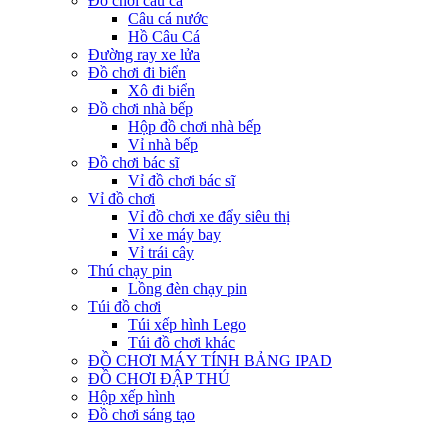
Đồ chơi câu cá
Câu cá nước
Hồ Câu Cá
Đường ray xe lửa
Đồ chơi đi biển
Xô đi biển
Đồ chơi nhà bếp
Hộp đồ chơi nhà bếp
Vỉ nhà bếp
Đồ chơi bác sĩ
Vỉ đồ chơi bác sĩ
Vỉ đồ chơi
Vỉ đồ chơi xe đẩy siêu thị
Vỉ xe máy bay
Vỉ trái cây
Thú chạy pin
Lồng đèn chạy pin
Túi đồ chơi
Túi xếp hình Lego
Túi đồ chơi khác
ĐỒ CHƠI MÁY TÍNH BẢNG IPAD
ĐỒ CHƠI ĐẬP THÚ
Hộp xếp hình
Đồ chơi sáng tạo