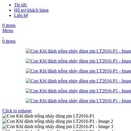
Tin tức
Hỗ trợ khách hàng
Liên hệ
0
items
Menu
0
items
Click to enlarge