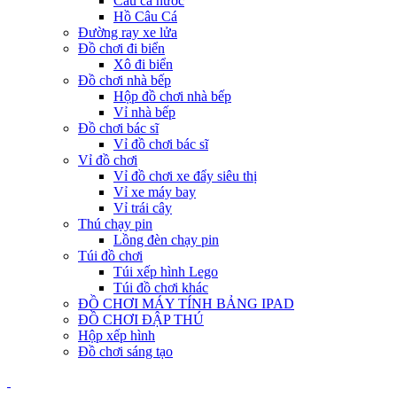
Câu cá nước
Hồ Câu Cá
Đường ray xe lửa
Đồ chơi đi biển
Xô đi biển
Đồ chơi nhà bếp
Hộp đồ chơi nhà bếp
Vỉ nhà bếp
Đồ chơi bác sĩ
Vỉ đồ chơi bác sĩ
Vỉ đồ chơi
Vỉ đồ chơi xe đẩy siêu thị
Vỉ xe máy bay
Vỉ trái cây
Thú chạy pin
Lồng đèn chạy pin
Túi đồ chơi
Túi xếp hình Lego
Túi đồ chơi khác
ĐỒ CHƠI MÁY TÍNH BẢNG IPAD
ĐỒ CHƠI ĐẬP THÚ
Hộp xếp hình
Đồ chơi sáng tạo