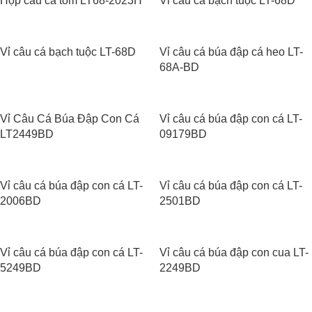
Hộp câu cá tôm LT68-2023H
Vỉ câu cá bạch tuộc LT-68D
Vỉ câu cá bạch tuộc LT-68D
Vỉ câu cá búa đập cá heo LT-
68A-BD
Vỉ Câu Cá Búa Đập Con Cá
Vỉ câu cá búa đập con cá LT-
LT2449BD
09179BD
Vỉ câu cá búa đập con cá LT-
Vỉ câu cá búa đập con cá LT-
2006BD
2501BD
Vỉ câu cá búa đập con cá LT-
Vỉ câu cá búa đập con cua LT-
5249BD
2249BD