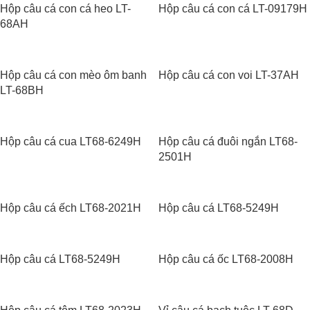
Hộp câu cá con cá heo LT-
Hộp câu cá con cá LT-09179H
68AH
Hộp câu cá con mèo ôm banh
Hộp câu cá con voi LT-37AH
LT-68BH
Hộp câu cá cua LT68-6249H
Hộp câu cá đuôi ngắn LT68-
2501H
Hộp câu cá ếch LT68-2021H
Hộp câu cá LT68-5249H
Hộp câu cá LT68-5249H
Hộp câu cá ốc LT68-2008H