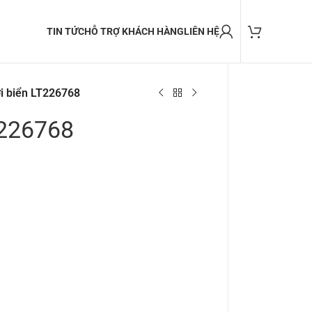
TIN TỨC
HỖ TRỢ KHÁCH HÀNG
LIÊN HỆ
i biển LT226768
T226768