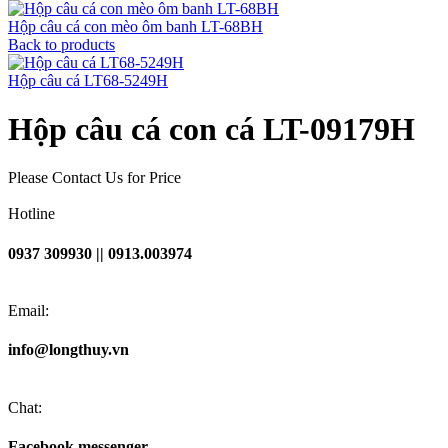
Hộp câu cá con mèo ôm banh LT-68BH
Back to products
Hộp câu cá LT68-5249H
Hộp câu cá con cá LT-09179H
Please Contact Us for Price
Hotline
0937 309930 || 0913.003974
Email:
info@longthuy.vn
Chat:
Facebook messenger