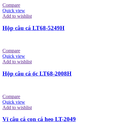
Compare
Quick view
Add to wishlist
Hộp câu cá LT68-5249H
Compare
Quick view
Add to wishlist
Hộp câu cá ốc LT68-2008H
Compare
Quick view
Add to wishlist
Vỉ câu cá con cá heo LT-2049