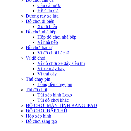
Đồ chơi câu cá
Câu cá nước
Hồ Câu Cá
Đường ray xe lửa
Đồ chơi đi biển
Xô đi biển
Đồ chơi nhà bếp
Hộp đồ chơi nhà bếp
Vỉ nhà bếp
Đồ chơi bác sĩ
Vỉ đồ chơi bác sĩ
Vỉ đồ chơi
Vỉ đồ chơi xe đẩy siêu thị
Vỉ xe máy bay
Vỉ trái cây
Thú chạy pin
Lồng đèn chạy pin
Túi đồ chơi
Túi xếp hình Lego
Túi đồ chơi khác
ĐỒ CHƠI MÁY TÍNH BẢNG IPAD
ĐỒ CHƠI ĐẬP THÚ
Hộp xếp hình
Đồ chơi sáng tạo