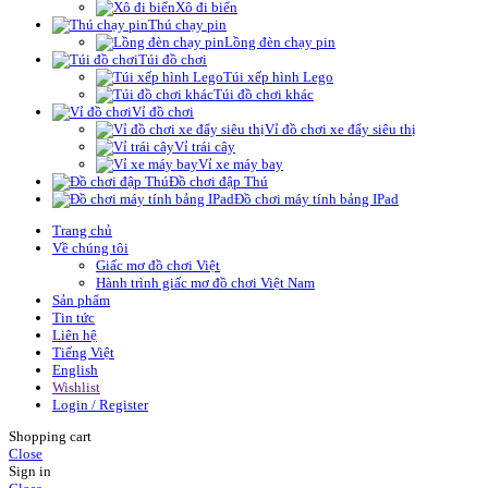
Xô đi biển
Thú chạy pin
Lồng đèn chạy pin
Túi đồ chơi
Túi xếp hình Lego
Túi đồ chơi khác
Vỉ đồ chơi
Vỉ đồ chơi xe đẩy siêu thị
Vỉ trái cây
Vỉ xe máy bay
Đồ chơi đập Thú
Đồ chơi máy tính bảng IPad
Trang chủ
Về chúng tôi
Giấc mơ đồ chơi Việt
Hành trình giấc mơ đồ chơi Việt Nam
Sản phẩm
Tin tức
Liên hệ
Tiếng Việt
English
Wishlist
Login / Register
Shopping cart
Close
Sign in