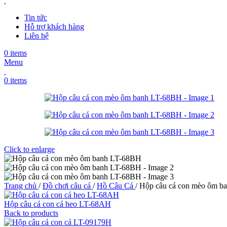
Tin tức
Hỗ trợ khách hàng
Liên hệ
0
items
Menu
0
items
Click to enlarge
Trang chủ
/
Đồ chơi câu cá
/
Hồ Câu Cá
/
Hộp câu cá con mèo ôm b
Hộp câu cá con cá heo LT-68AH
Back to products