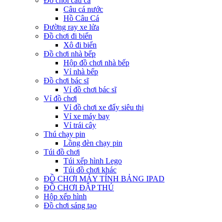
Đồ chơi câu cá
Câu cá nước
Hồ Câu Cá
Đường ray xe lửa
Đồ chơi đi biển
Xô đi biển
Đồ chơi nhà bếp
Hộp đồ chơi nhà bếp
Vỉ nhà bếp
Đồ chơi bác sĩ
Vỉ đồ chơi bác sĩ
Vỉ đồ chơi
Vỉ đồ chơi xe đẩy siêu thị
Vỉ xe máy bay
Vỉ trái cây
Thú chạy pin
Lồng đèn chạy pin
Túi đồ chơi
Túi xếp hình Lego
Túi đồ chơi khác
ĐỒ CHƠI MÁY TÍNH BẢNG IPAD
ĐỒ CHƠI ĐẬP THÚ
Hộp xếp hình
Đồ chơi sáng tạo