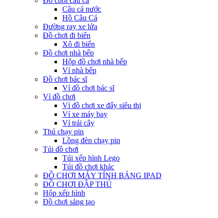
Đồ chơi câu cá
Câu cá nước
Hồ Câu Cá
Đường ray xe lửa
Đồ chơi đi biển
Xô đi biển
Đồ chơi nhà bếp
Hộp đồ chơi nhà bếp
Vỉ nhà bếp
Đồ chơi bác sĩ
Vỉ đồ chơi bác sĩ
Vỉ đồ chơi
Vỉ đồ chơi xe đẩy siêu thị
Vỉ xe máy bay
Vỉ trái cây
Thú chạy pin
Lồng đèn chạy pin
Túi đồ chơi
Túi xếp hình Lego
Túi đồ chơi khác
ĐỒ CHƠI MÁY TÍNH BẢNG IPAD
ĐỒ CHƠI ĐẬP THÚ
Hộp xếp hình
Đồ chơi sáng tạo