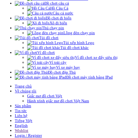
Đồ chơi câu cá
Hồ Câu Cá
Câu cá nước
Đồ chơi đi biển
Xô đi biển
Thú chạy pin
Lồng đèn chạy pin
Túi đồ chơi
Túi xếp hình Lego
Túi đồ chơi khác
Vỉ đồ chơi
Vỉ đồ chơi xe đẩy siêu thị
Vỉ trái cây
Vỉ xe máy bay
Đồ chơi đập Thú
Đồ chơi máy tính bảng IPad
Trang chủ
Về chúng tôi
Giấc mơ đồ chơi Việt
Hành trình giấc mơ đồ chơi Việt Nam
Sản phẩm
Tin tức
Liên hệ
Tiếng Việt
English
Wishlist
Login / Register