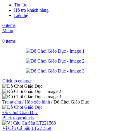
Tin tức
Hỗ trợ khách hàng
Liên hệ
0
items
Menu
0
items
Click to enlarge
Trang chủ
/
Hộp xếp hình
/
Đồ Chơi Giáo Dục
Đồ Chơi Giáo Dục
Back to products
Vỉ Câu Cá Sấu LT221568