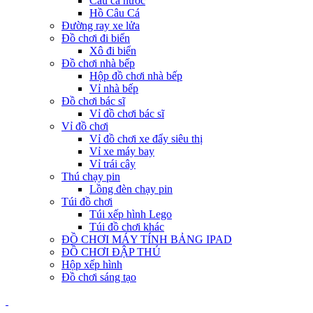
Câu cá nước
Hồ Câu Cá
Đường ray xe lửa
Đồ chơi đi biển
Xô đi biển
Đồ chơi nhà bếp
Hộp đồ chơi nhà bếp
Vỉ nhà bếp
Đồ chơi bác sĩ
Vỉ đồ chơi bác sĩ
Vỉ đồ chơi
Vỉ đồ chơi xe đẩy siêu thị
Vỉ xe máy bay
Vỉ trái cây
Thú chạy pin
Lồng đèn chạy pin
Túi đồ chơi
Túi xếp hình Lego
Túi đồ chơi khác
ĐỒ CHƠI MÁY TÍNH BẢNG IPAD
ĐỒ CHƠI ĐẬP THÚ
Hộp xếp hình
Đồ chơi sáng tạo