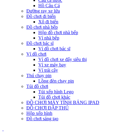
Câu cá nước
Hồ Câu Cá
Đường ray xe lửa
Đồ chơi đi biển
Xô đi biển
Đồ chơi nhà bếp
Hộp đồ chơi nhà bếp
Vỉ nhà bếp
Đồ chơi bác sĩ
Vỉ đồ chơi bác sĩ
Vỉ đồ chơi
Vỉ đồ chơi xe đẩy siêu thị
Vỉ xe máy bay
Vỉ trái cây
Thú chạy pin
Lồng đèn chạy pin
Túi đồ chơi
Túi xếp hình Lego
Túi đồ chơi khác
ĐỒ CHƠI MÁY TÍNH BẢNG IPAD
ĐỒ CHƠI ĐẬP THÚ
Hộp xếp hình
Đồ chơi sáng tạo