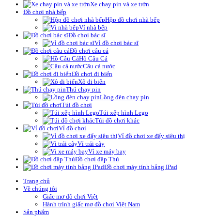
Xe chạy pin và xe trớn
Đồ chơi nhà bếp
Hộp đồ chơi nhà bếp
Vỉ nhà bếp
Đồ chơi bác sĩ
Vỉ đồ chơi bác sĩ
Đồ chơi câu cá
Hồ Câu Cá
Câu cá nước
Đồ chơi đi biển
Xô đi biển
Thú chạy pin
Lồng đèn chạy pin
Túi đồ chơi
Túi xếp hình Lego
Túi đồ chơi khác
Vỉ đồ chơi
Vỉ đồ chơi xe đẩy siêu thị
Vỉ trái cây
Vỉ xe máy bay
Đồ chơi đập Thú
Đồ chơi máy tính bảng IPad
Trang chủ
Về chúng tôi
Giấc mơ đồ chơi Việt
Hành trình giấc mơ đồ chơi Việt Nam
Sản phẩm