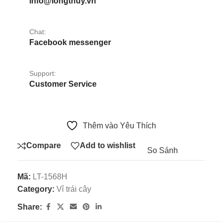
info@longthuy.vn
Chat:
Facebook messenger
Support:
Customer Service
Thêm vào Yêu Thích
Compare
Add to wishlist
So Sánh
Mã:
LT-1568H
Category:
Vỉ trái cây
Share: