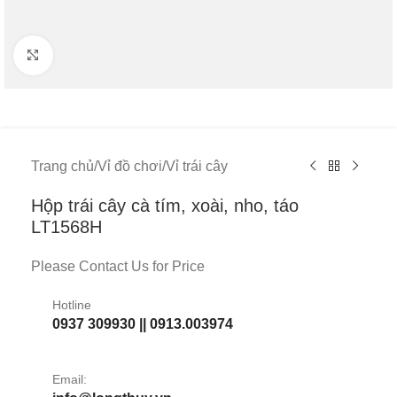
Click to enlarge
Trang chủ
/
Vỉ đồ chơi
/
Vỉ trái cây
Hộp trái cây cà tím, xoài, nho, táo
LT1568H
Please Contact Us for Price
Hotline
0937 309930 || 0913.003974
Email: