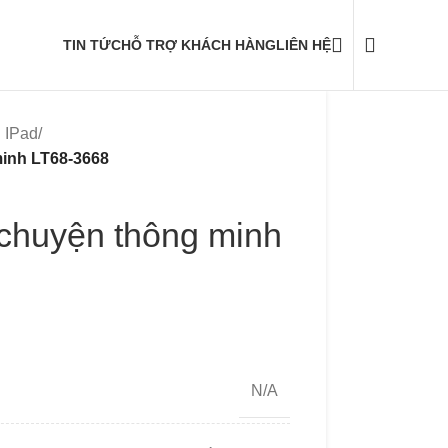
TIN TỨC
HỖ TRỢ KHÁCH HÀNG
LIÊN HỆ
 IPad
/
minh LT68-3668
 chuyện thông minh
N/A