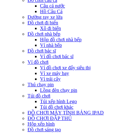
Đồ chơi câu cá
Câu cá nước
Hồ Câu Cá
Đường ray xe lửa
Đồ chơi đi biển
Xô đi biển
Đồ chơi nhà bếp
Hộp đồ chơi nhà bếp
Vỉ nhà bếp
Đồ chơi bác sĩ
Vỉ đồ chơi bác sĩ
Vỉ đồ chơi
Vỉ đồ chơi xe đẩy siêu thị
Vỉ xe máy bay
Vỉ trái cây
Thú chạy pin
Lồng đèn chạy pin
Túi đồ chơi
Túi xếp hình Lego
Túi đồ chơi khác
ĐỒ CHƠI MÁY TÍNH BẢNG IPAD
ĐỒ CHƠI ĐẬP THÚ
Hộp xếp hình
Đồ chơi sáng tạo