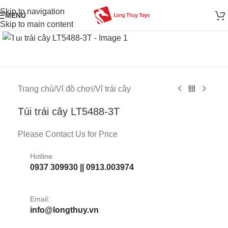
Skip to navigation
MENU
Skip to main content
Click to enlarge
Trang chủ
/
Vỉ đồ chơi
/
Vỉ trái cây
Túi trái cây LT5488-3T
Please Contact Us for Price
Hotline
0937 309930 || 0913.003974
Email:
info@longthuy.vn