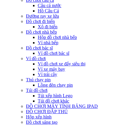
Đồ chơi câu cá
Câu cá nước
Hồ Câu Cá
Đường ray xe lửa
Đồ chơi đi biển
Xô đi biển
Đồ chơi nhà bếp
Hộp đồ chơi nhà bếp
Vỉ nhà bếp
Đồ chơi bác sĩ
Vỉ đồ chơi bác sĩ
Vỉ đồ chơi
Vỉ đồ chơi xe đẩy siêu thị
Vỉ xe máy bay
Vỉ trái cây
Thú chạy pin
Lồng đèn chạy pin
Túi đồ chơi
Túi xếp hình Lego
Túi đồ chơi khác
ĐỒ CHƠI MÁY TÍNH BẢNG IPAD
ĐỒ CHƠI ĐẬP THÚ
Hộp xếp hình
Đồ chơi sáng tạo