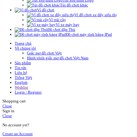
Túi xếp hình Lego
Túi đồ chơi khác
Vỉ đồ chơi
Vỉ đồ chơi xe đẩy siêu thị
Vỉ trái cây
Vỉ xe máy bay
Đồ chơi đập Thú
Đồ chơi máy tính bảng IPad
Trang chủ
Về chúng tôi
Giấc mơ đồ chơi Việt
Hành trình giấc mơ đồ chơi Việt Nam
Sản phẩm
Tin tức
Liên hệ
Tiếng Việt
English
Wishlist
Login / Register
Shopping cart
Close
Sign in
Close
No account yet?
Create an Account