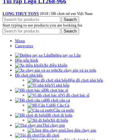
Túi ráp Lego LT268-966
LONG THUY TOYS
2018 | Đồ chơi trẻ em Việt Nam
Search
Start typing to see products you are looking for.
Search
Menu
Categories
Đường ray xe Lửa
Hộp xếp hình
Xe điều khiển
Xe chạy pin và xe trớn
Đồ chơi nhà bếp
Hộp đồ chơi nhà bếp
Vỉ nhà bếp
Đồ chơi bác sĩ
Vỉ đồ chơi bác sĩ
Đồ chơi câu cá
Hồ Câu Cá
Câu cá nước
Đồ chơi đi biển
Xô đi biển
Thú chạy pin
Lồng đèn chạy pin
Túi đồ chơi