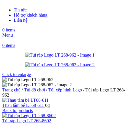
Tin tức
Hỗ trợ khách hàng
Liên hệ
0
items
Menu
0
items
Click to enlarge
Trang chủ
/
Túi đồ chơi
/
Túi xếp hình Lego
/
Túi ráp Lego LT 268-
962
Thau tắm bé LT68-611
0
₫
Back to products
Túi ráp Lego LT 268-8602