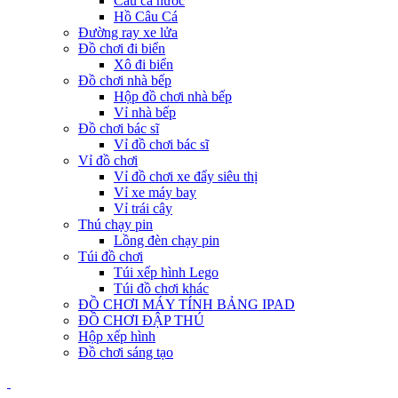
Câu cá nước
Hồ Câu Cá
Đường ray xe lửa
Đồ chơi đi biển
Xô đi biển
Đồ chơi nhà bếp
Hộp đồ chơi nhà bếp
Vỉ nhà bếp
Đồ chơi bác sĩ
Vỉ đồ chơi bác sĩ
Vỉ đồ chơi
Vỉ đồ chơi xe đẩy siêu thị
Vỉ xe máy bay
Vỉ trái cây
Thú chạy pin
Lồng đèn chạy pin
Túi đồ chơi
Túi xếp hình Lego
Túi đồ chơi khác
ĐỒ CHƠI MÁY TÍNH BẢNG IPAD
ĐỒ CHƠI ĐẬP THÚ
Hộp xếp hình
Đồ chơi sáng tạo