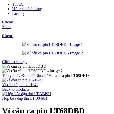
Tin tức
Hỗ trợ khách hàng
Liên hệ
0
items
Menu
0
items
Click to enlarge
Trang chủ
/
Đồ chơi câu cá
/
Vỉ câu cá pin LT68DBD
Vỉ câu cá pin LT-1049
Back to products
Hộp búa đập thú LT-3049H
Vỉ câu cá pin LT68DBD