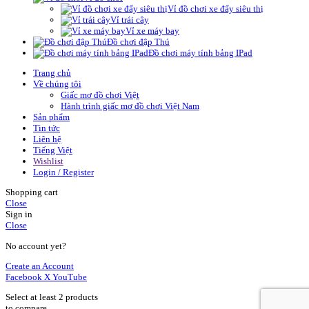
Vỉ đồ chơi xe đẩy siêu thị
Vỉ trái cây
Vỉ xe máy bay
Đồ chơi đập Thú
Đồ chơi máy tính bảng IPad
Trang chủ
Về chúng tôi
Giấc mơ đồ chơi Việt
Hành trình giấc mơ đồ chơi Việt Nam
Sản phẩm
Tin tức
Liên hệ
Tiếng Việt
Wishlist
Login / Register
Shopping cart
Close
Sign in
Close
No account yet?
Create an Account
Facebook
X
YouTube
Select at least 2 products
to compare