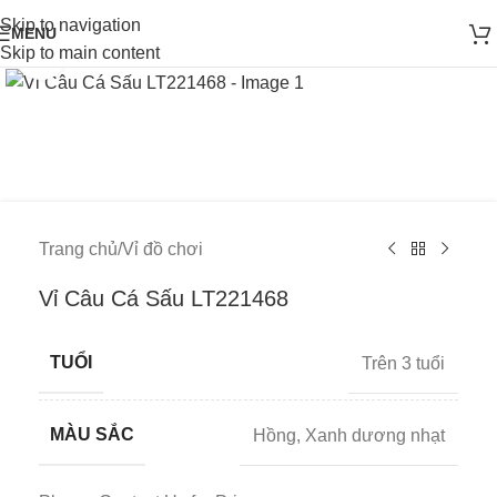
Skip to navigation
MENU
Skip to main content
Click to enlarge
Trang chủ
/
Vỉ đồ chơi
Vỉ Câu Cá Sấu LT221468
TUỔI
Trên 3 tuổi
MÀU SẮC
Hồng
,
Xanh dương nhạt