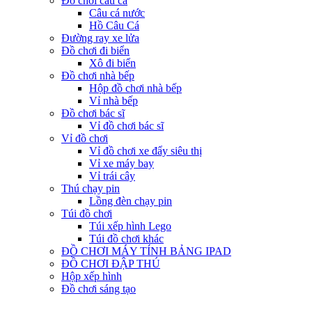
Đồ chơi câu cá
Câu cá nước
Hồ Câu Cá
Đường ray xe lửa
Đồ chơi đi biển
Xô đi biển
Đồ chơi nhà bếp
Hộp đồ chơi nhà bếp
Vỉ nhà bếp
Đồ chơi bác sĩ
Vỉ đồ chơi bác sĩ
Vỉ đồ chơi
Vỉ đồ chơi xe đẩy siêu thị
Vỉ xe máy bay
Vỉ trái cây
Thú chạy pin
Lồng đèn chạy pin
Túi đồ chơi
Túi xếp hình Lego
Túi đồ chơi khác
ĐỒ CHƠI MÁY TÍNH BẢNG IPAD
ĐỒ CHƠI ĐẬP THÚ
Hộp xếp hình
Đồ chơi sáng tạo