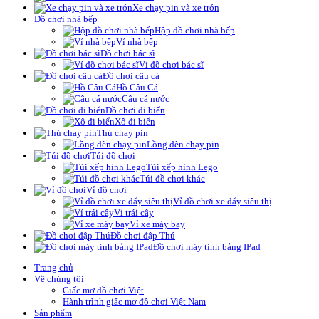
Xe chạy pin và xe trớn
Đồ chơi nhà bếp
Hộp đồ chơi nhà bếp
Vỉ nhà bếp
Đồ chơi bác sĩ
Vỉ đồ chơi bác sĩ
Đồ chơi câu cá
Hồ Câu Cá
Câu cá nước
Đồ chơi đi biển
Xô đi biển
Thú chạy pin
Lồng đèn chạy pin
Túi đồ chơi
Túi xếp hình Lego
Túi đồ chơi khác
Vỉ đồ chơi
Vỉ đồ chơi xe đẩy siêu thị
Vỉ trái cây
Vỉ xe máy bay
Đồ chơi đập Thú
Đồ chơi máy tính bảng IPad
Trang chủ
Về chúng tôi
Giấc mơ đồ chơi Việt
Hành trình giấc mơ đồ chơi Việt Nam
Sản phẩm