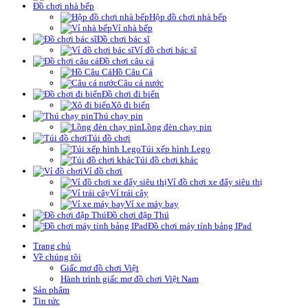
Đồ chơi nhà bếp
Hộp đồ chơi nhà bếp
Vỉ nhà bếp
Đồ chơi bác sĩ
Vỉ đồ chơi bác sĩ
Đồ chơi câu cá
Hồ Câu Cá
Câu cá nước
Đồ chơi đi biển
Xô đi biển
Thú chạy pin
Lồng đèn chạy pin
Túi đồ chơi
Túi xếp hình Lego
Túi đồ chơi khác
Vỉ đồ chơi
Vỉ đồ chơi xe đẩy siêu thị
Vỉ trái cây
Vỉ xe máy bay
Đồ chơi đập Thú
Đồ chơi máy tính bảng IPad
Trang chủ
Về chúng tôi
Giấc mơ đồ chơi Việt
Hành trình giấc mơ đồ chơi Việt Nam
Sản phẩm
Tin tức