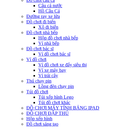
Đồ chơi câu cá
Câu cá nước
Hồ Câu Cá
Đường ray xe lửa
Đồ chơi đi biển
Xô đi biển
Đồ chơi nhà bếp
Hộp đồ chơi nhà bếp
Vỉ nhà bếp
Đồ chơi bác sĩ
Vỉ đồ chơi bác sĩ
Vỉ đồ chơi
Vỉ đồ chơi xe đẩy siêu thị
Vỉ xe máy bay
Vỉ trái cây
Thú chạy pin
Lồng đèn chạy pin
Túi đồ chơi
Túi xếp hình Lego
Túi đồ chơi khác
ĐỒ CHƠI MÁY TÍNH BẢNG IPAD
ĐỒ CHƠI ĐẬP THÚ
Hộp xếp hình
Đồ chơi sáng tạo