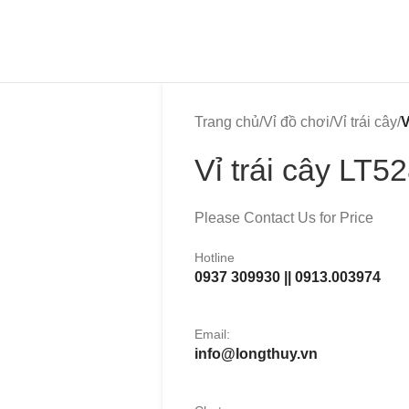
Trang chủ
/
Vỉ đồ chơi
/
Vỉ trái cây
/
V
Vỉ trái cây LT5
Please Contact Us for Price
Hotline
0937 309930 || 0913.003974
Email:
info@longthuy.vn