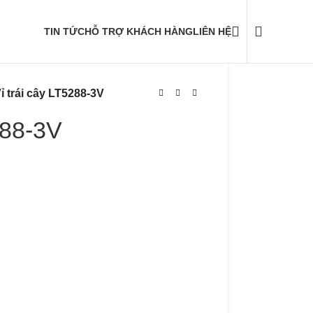
TIN TỨC
HỖ TRỢ KHÁCH HÀNG
LIÊN HỆ
ỉ trái cây LT5288-3V
288-3V