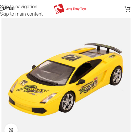
Skip to navigation
MENU
Skip to main content
Click to enlarge