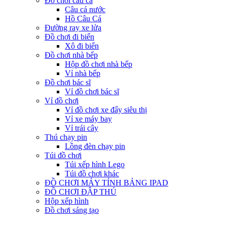
Đồ chơi câu cá
Câu cá nước
Hồ Câu Cá
Đường ray xe lửa
Đồ chơi đi biển
Xô đi biển
Đồ chơi nhà bếp
Hộp đồ chơi nhà bếp
Vỉ nhà bếp
Đồ chơi bác sĩ
Vỉ đồ chơi bác sĩ
Vỉ đồ chơi
Vỉ đồ chơi xe đẩy siêu thị
Vỉ xe máy bay
Vỉ trái cây
Thú chạy pin
Lồng đèn chạy pin
Túi đồ chơi
Túi xếp hình Lego
Túi đồ chơi khác
ĐỒ CHƠI MÁY TÍNH BẢNG IPAD
ĐỒ CHƠI ĐẬP THÚ
Hộp xếp hình
Đồ chơi sáng tạo