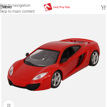
Skip to navigation
MENU
Skip to main content
Click to enlarge