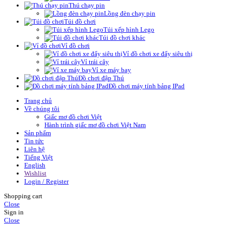
Thú chạy pin
Lồng đèn chạy pin
Túi đồ chơi
Túi xếp hình Lego
Túi đồ chơi khác
Vỉ đồ chơi
Vỉ đồ chơi xe đẩy siêu thị
Vỉ trái cây
Vỉ xe máy bay
Đồ chơi đập Thú
Đồ chơi máy tính bảng IPad
Trang chủ
Về chúng tôi
Giấc mơ đồ chơi Việt
Hành trình giấc mơ đồ chơi Việt Nam
Sản phẩm
Tin tức
Liên hệ
Tiếng Việt
English
Wishlist
Login / Register
Shopping cart
Close
Sign in
Close