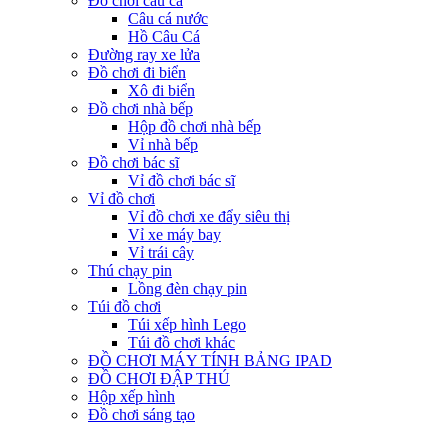
Đồ chơi câu cá
Câu cá nước
Hồ Câu Cá
Đường ray xe lửa
Đồ chơi đi biển
Xô đi biển
Đồ chơi nhà bếp
Hộp đồ chơi nhà bếp
Vỉ nhà bếp
Đồ chơi bác sĩ
Vỉ đồ chơi bác sĩ
Vỉ đồ chơi
Vỉ đồ chơi xe đẩy siêu thị
Vỉ xe máy bay
Vỉ trái cây
Thú chạy pin
Lồng đèn chạy pin
Túi đồ chơi
Túi xếp hình Lego
Túi đồ chơi khác
ĐỒ CHƠI MÁY TÍNH BẢNG IPAD
ĐỒ CHƠI ĐẬP THÚ
Hộp xếp hình
Đồ chơi sáng tạo