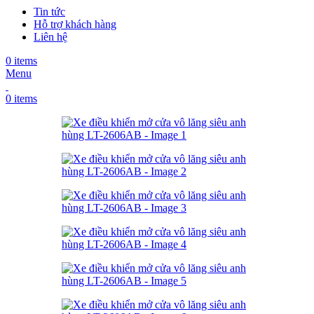
Tin tức
Hỗ trợ khách hàng
Liên hệ
0
items
Menu
0
items