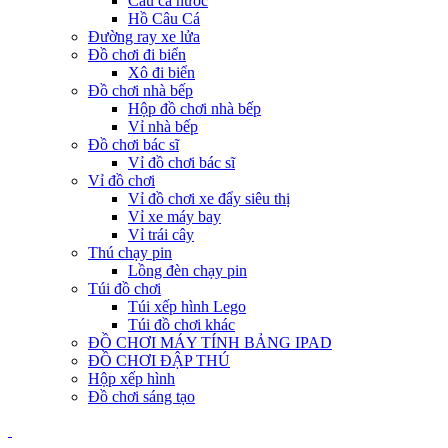
Câu cá nước
Hồ Câu Cá
Đường ray xe lửa
Đồ chơi đi biển
Xô đi biển
Đồ chơi nhà bếp
Hộp đồ chơi nhà bếp
Vỉ nhà bếp
Đồ chơi bác sĩ
Vỉ đồ chơi bác sĩ
Vỉ đồ chơi
Vỉ đồ chơi xe đẩy siêu thị
Vỉ xe máy bay
Vỉ trái cây
Thú chạy pin
Lồng đèn chạy pin
Túi đồ chơi
Túi xếp hình Lego
Túi đồ chơi khác
ĐỒ CHƠI MÁY TÍNH BẢNG IPAD
ĐỒ CHƠI ĐẬP THÚ
Hộp xếp hình
Đồ chơi sáng tạo