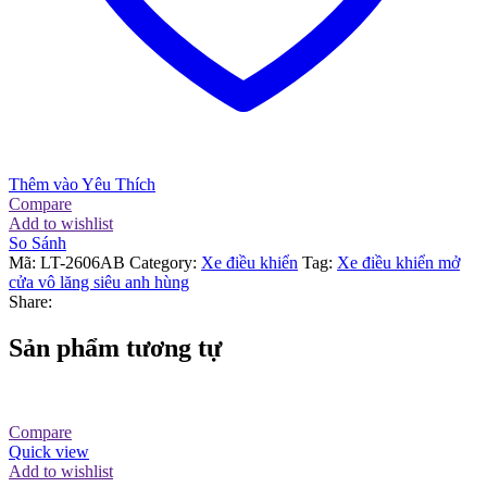
Thêm vào Yêu Thích
Compare
Add to wishlist
So Sánh
Mã:
LT-2606AB
Category:
Xe điều khiển
Tag:
Xe điều khiển mở
cửa vô lăng siêu anh hùng
Share:
Sản phẩm tương tự
Compare
Quick view
Add to wishlist