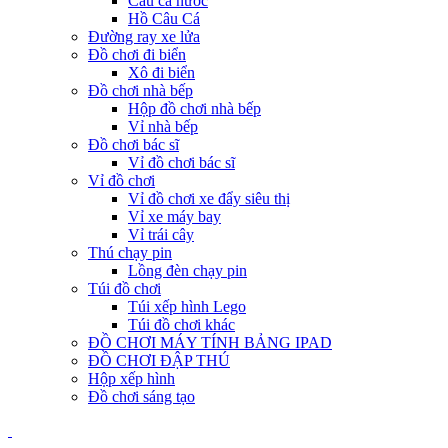
Câu cá nước
Hồ Câu Cá
Đường ray xe lửa
Đồ chơi đi biển
Xô đi biển
Đồ chơi nhà bếp
Hộp đồ chơi nhà bếp
Vỉ nhà bếp
Đồ chơi bác sĩ
Vỉ đồ chơi bác sĩ
Vỉ đồ chơi
Vỉ đồ chơi xe đẩy siêu thị
Vỉ xe máy bay
Vỉ trái cây
Thú chạy pin
Lồng đèn chạy pin
Túi đồ chơi
Túi xếp hình Lego
Túi đồ chơi khác
ĐỒ CHƠI MÁY TÍNH BẢNG IPAD
ĐỒ CHƠI ĐẬP THÚ
Hộp xếp hình
Đồ chơi sáng tạo