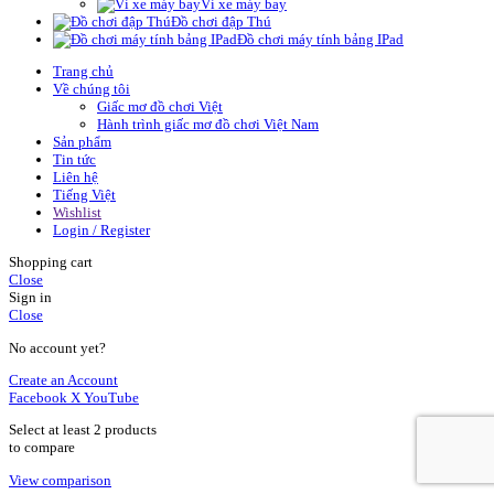
Vỉ xe máy bay
Đồ chơi đập Thú
Đồ chơi máy tính bảng IPad
Trang chủ
Về chúng tôi
Giấc mơ đồ chơi Việt
Hành trình giấc mơ đồ chơi Việt Nam
Sản phẩm
Tin tức
Liên hệ
Tiếng Việt
Wishlist
Login / Register
Shopping cart
Close
Sign in
Close
No account yet?
Create an Account
Facebook
X
YouTube
Select at least 2 products
to compare
View comparison