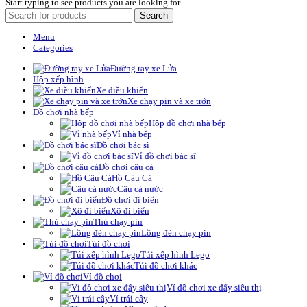
Start typing to see products you are looking for.
Search
Menu
Categories
Đường ray xe Lửa
Hộp xếp hình
Xe điều khiển
Xe chạy pin và xe trớn
Đồ chơi nhà bếp
Hộp đồ chơi nhà bếp
Vỉ nhà bếp
Đồ chơi bác sĩ
Vỉ đồ chơi bác sĩ
Đồ chơi câu cá
Hồ Câu Cá
Câu cá nước
Đồ chơi đi biển
Xô đi biển
Thú chạy pin
Lồng đèn chạy pin
Túi đồ chơi
Túi xếp hình Lego
Túi đồ chơi khác
Vỉ đồ chơi
Vỉ đồ chơi xe đẩy siêu thị
Vỉ trái cây