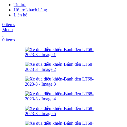
Tin tức
Hỗ trợ khách hàng
Liên hệ
0
items
Menu
0
items