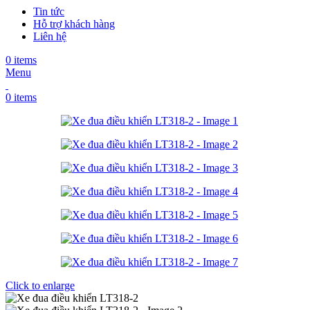
Tin tức
Hỗ trợ khách hàng
Liên hệ
0
items
Menu
0
items
Click to enlarge