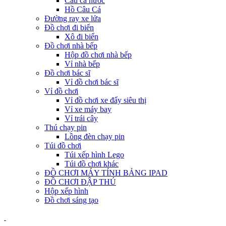
Câu cá nước
Hồ Câu Cá
Đường ray xe lửa
Đồ chơi đi biển
Xô đi biển
Đồ chơi nhà bếp
Hộp đồ chơi nhà bếp
Vỉ nhà bếp
Đồ chơi bác sĩ
Vỉ đồ chơi bác sĩ
Vỉ đồ chơi
Vỉ đồ chơi xe đẩy siêu thị
Vỉ xe máy bay
Vỉ trái cây
Thú chạy pin
Lồng đèn chạy pin
Túi đồ chơi
Túi xếp hình Lego
Túi đồ chơi khác
ĐỒ CHƠI MÁY TÍNH BẢNG IPAD
ĐỒ CHƠI ĐẬP THÚ
Hộp xếp hình
Đồ chơi sáng tạo