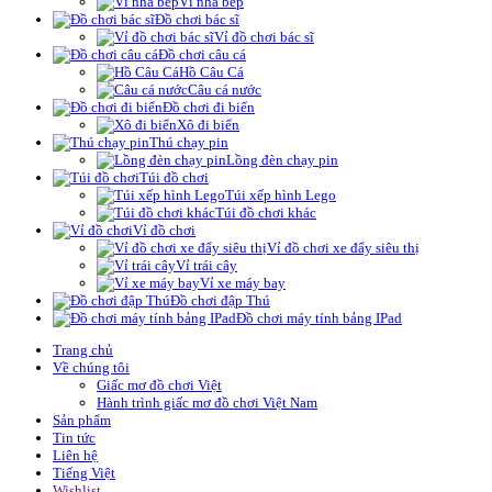
Vỉ nhà bếp
Đồ chơi bác sĩ
Vỉ đồ chơi bác sĩ
Đồ chơi câu cá
Hồ Câu Cá
Câu cá nước
Đồ chơi đi biển
Xô đi biển
Thú chạy pin
Lồng đèn chạy pin
Túi đồ chơi
Túi xếp hình Lego
Túi đồ chơi khác
Vỉ đồ chơi
Vỉ đồ chơi xe đẩy siêu thị
Vỉ trái cây
Vỉ xe máy bay
Đồ chơi đập Thú
Đồ chơi máy tính bảng IPad
Trang chủ
Về chúng tôi
Giấc mơ đồ chơi Việt
Hành trình giấc mơ đồ chơi Việt Nam
Sản phẩm
Tin tức
Liên hệ
Tiếng Việt
Wishlist