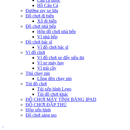
Câu cá nước
Hồ Câu Cá
Đường ray xe lửa
Đồ chơi đi biển
Xô đi biển
Đồ chơi nhà bếp
Hộp đồ chơi nhà bếp
Vỉ nhà bếp
Đồ chơi bác sĩ
Vỉ đồ chơi bác sĩ
Vỉ đồ chơi
Vỉ đồ chơi xe đẩy siêu thị
Vỉ xe máy bay
Vỉ trái cây
Thú chạy pin
Lồng đèn chạy pin
Túi đồ chơi
Túi xếp hình Lego
Túi đồ chơi khác
ĐỒ CHƠI MÁY TÍNH BẢNG IPAD
ĐỒ CHƠI ĐẬP THÚ
Hộp xếp hình
Đồ chơi sáng tạo