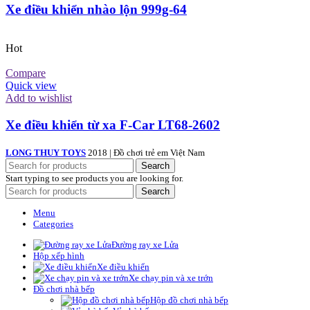
Xe điều khiển nhào lộn 999g-64
Hot
Compare
Quick view
Add to wishlist
Xe điều khiển từ xa F-Car LT68-2602
LONG THUY TOYS
2018 | Đồ chơi trẻ em Việt Nam
Search
Start typing to see products you are looking for.
Search
Menu
Categories
Đường ray xe Lửa
Hộp xếp hình
Xe điều khiển
Xe chạy pin và xe trớn
Đồ chơi nhà bếp
Hộp đồ chơi nhà bếp