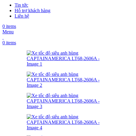
Tin tức
Hỗ trợ khách hàng
Liên hệ
0
items
Menu
0
items