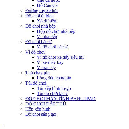
Câu cá nước
Hồ Câu Cá
Đường ray xe lửa
Đồ chơi đi biển
Xô đi biển
Đồ chơi nhà bếp
Hộp đồ chơi nhà bếp
Vỉ nhà bếp
Đồ chơi bác sĩ
Vỉ đồ chơi bác sĩ
Vỉ đồ chơi
Vỉ đồ chơi xe đẩy siêu thị
Vỉ xe máy bay
Vỉ trái cây
Thú chạy pin
Lồng đèn chạy pin
Túi đồ chơi
Túi xếp hình Lego
Túi đồ chơi khác
ĐỒ CHƠI MÁY TÍNH BẢNG IPAD
ĐỒ CHƠI ĐẬP THÚ
Hộp xếp hình
Đồ chơi sáng tạo