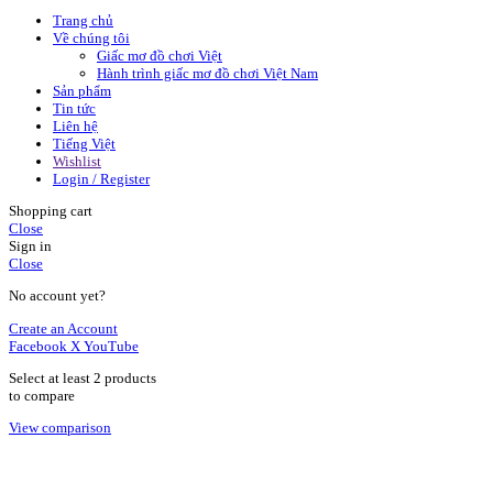
Trang chủ
Về chúng tôi
Giấc mơ đồ chơi Việt
Hành trình giấc mơ đồ chơi Việt Nam
Sản phẩm
Tin tức
Liên hệ
Tiếng Việt
Wishlist
Login / Register
Shopping cart
Close
Sign in
Close
No account yet?
Create an Account
Facebook
X
YouTube
Select at least 2 products
to compare
View comparison