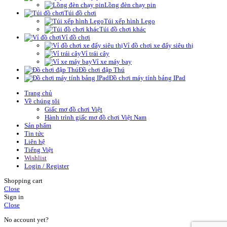
Lồng đèn chạy pin
Túi đồ chơi
Túi xếp hình Lego
Túi đồ chơi khác
Vỉ đồ chơi
Vỉ đồ chơi xe đẩy siêu thị
Vỉ trái cây
Vỉ xe máy bay
Đồ chơi đập Thú
Đồ chơi máy tính bảng IPad
Trang chủ
Về chúng tôi
Giấc mơ đồ chơi Việt
Hành trình giấc mơ đồ chơi Việt Nam
Sản phẩm
Tin tức
Liên hệ
Tiếng Việt
Wishlist
Login / Register
Shopping cart
Close
Sign in
Close
No account yet?