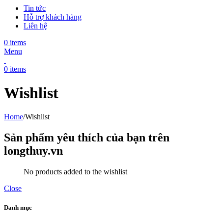
Tin tức
Hỗ trợ khách hàng
Liên hệ
0
items
Menu
0
items
Wishlist
Home
/
Wishlist
Sản phẩm yêu thích của bạn trên
longthuy.vn
No products added to the wishlist
Close
Danh mục