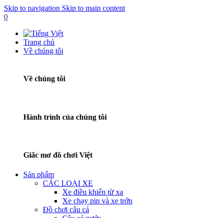
Skip to navigation
Skip to main content
0
Trang chủ
Về chúng tôi
Về chúng tôi
Hành trình của chúng tôi
Giấc mơ đồ chơi Việt
Sản phẩm
CÁC LOẠI XE
Xe điều khiển từ xa
Xe chạy pin và xe trớn
Đồ chơi câu cá