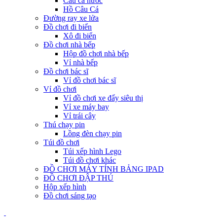
Câu cá nước
Hồ Câu Cá
Đường ray xe lửa
Đồ chơi đi biển
Xô đi biển
Đồ chơi nhà bếp
Hộp đồ chơi nhà bếp
Vỉ nhà bếp
Đồ chơi bác sĩ
Vỉ đồ chơi bác sĩ
Vỉ đồ chơi
Vỉ đồ chơi xe đẩy siêu thị
Vỉ xe máy bay
Vỉ trái cây
Thú chạy pin
Lồng đèn chạy pin
Túi đồ chơi
Túi xếp hình Lego
Túi đồ chơi khác
ĐỒ CHƠI MÁY TÍNH BẢNG IPAD
ĐỒ CHƠI ĐẬP THÚ
Hộp xếp hình
Đồ chơi sáng tạo