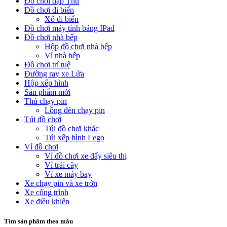
Đồ chơi đập Thú
Đồ chơi đi biển
Xô đi biển
Đồ chơi máy tính bảng IPad
Đồ chơi nhà bếp
Hộp đồ chơi nhà bếp
Vỉ nhà bếp
Đồ chơi trí tuệ
Đường ray xe Lửa
Hộp xếp hình
Sản phẩm mới
Thú chạy pin
Lồng đèn chạy pin
Túi đồ chơi
Túi đồ chơi khác
Túi xếp hình Lego
Vỉ đồ chơi
Vỉ đồ chơi xe đẩy siêu thị
Vỉ trái cây
Vỉ xe máy bay
Xe chạy pin và xe trớn
Xe công trình
Xe điều khiển
Tìm sản phẩm theo màu