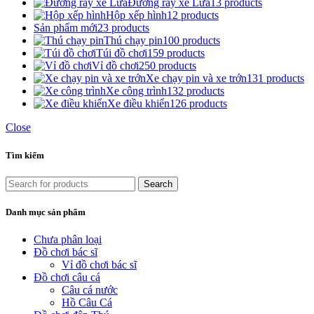
Đường ray xe Lửa
13 products
Hộp xếp hình
12 products
Sản phẩm mới
23 products
Thú chạy pin
100 products
Túi đồ chơi
159 products
Vỉ đồ chơi
250 products
Xe chạy pin và xe trớn
131 products
Xe công trình
132 products
Xe điều khiển
126 products
Close
Tìm kiếm
Search
Danh mục sản phẩm
Chưa phân loại
Đồ chơi bác sĩ
Vỉ đồ chơi bác sĩ
Đồ chơi câu cá
Câu cá nước
Hồ Câu Cá