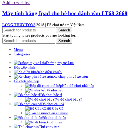
Add to wishlist
Máy tính bảng Ipad cho bé hoc đánh vần LT68-2668
LONG THUY TOYS
2018 | Đồ chơi trẻ em Việt Nam
Search
Start typing to see products you are looking for.
Search
Menu
Categories
Đường ray xe Lửa
Hộp xếp hình
Xe điều khiển
Xe chạy pin và xe trớn
Đồ chơi nhà bếp
Hộp đồ chơi nhà bếp
Vỉ nhà bếp
Đồ chơi bác sĩ
Vỉ đồ chơi bác sĩ
Đồ chơi câu cá
Hồ Câu Cá
Câu cá nước
Đồ chơi đi biển
Xô đi biển
Thú chạy pin