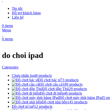
Tin tức
Hỗ trợ khách hàng
Liên hệ
0
items
Menu
0
items
do choi ipad
Categories
Chưa phân loại
8 products
Đồ chơi bác sĩ
73 products
Đồ chơi câu cá
189 products
Đồ chơi đập Thú
29 products
Đồ chơi đi biển
46 products
Đồ chơi máy tính bảng IPad
5 pr
Đồ chơi nhà bếp
145 products
Đồ chơi trí tuệ
12 products