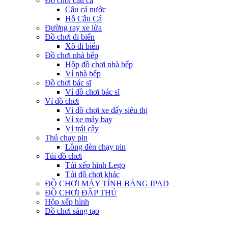
Đồ chơi câu cá
Câu cá nước
Hồ Câu Cá
Đường ray xe lửa
Đồ chơi đi biển
Xô đi biển
Đồ chơi nhà bếp
Hộp đồ chơi nhà bếp
Vỉ nhà bếp
Đồ chơi bác sĩ
Vỉ đồ chơi bác sĩ
Vỉ đồ chơi
Vỉ đồ chơi xe đẩy siêu thị
Vỉ xe máy bay
Vỉ trái cây
Thú chạy pin
Lồng đèn chạy pin
Túi đồ chơi
Túi xếp hình Lego
Túi đồ chơi khác
ĐỒ CHƠI MÁY TÍNH BẢNG IPAD
ĐỒ CHƠI ĐẬP THÚ
Hộp xếp hình
Đồ chơi sáng tạo