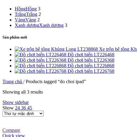
Hồng
Hồng
3
Trắng
Trắng
2
Vàng
Vàng
2
Xanh dương
Xanh dương
3
Sản phẩm mới
Xe trộn bê tông 
Đồ chơi biển LT226468
Đồ chơi biển LT226368
Đồ chơi biển LT226868
Đồ chơi biển LT226768
Trang chủ
/
Products tagged “do choi ipad”
Showing all 3 results
Show sidebar
Show
24
36
45
Compare
Quick view