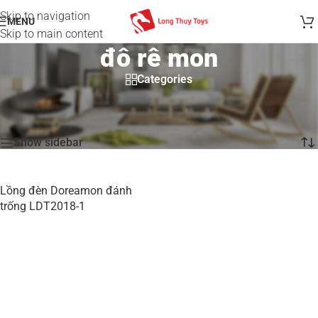
Skip to navigation
MENU
Skip to main content
đô rê mon
Categories
Trang chủ
/
Products tagged “đô rê mon”
Showing the single result
Show sidebar
Lồng đèn Doreamon đánh
trống LDT2018-1