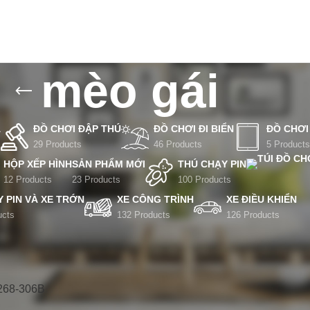
mèo gái
Á
ĐỒ CHƠI ĐẬP THÚ
ĐỒ CHƠI ĐI BIỂN
ĐỒ CHƠI
29 Products
46 Products
5 Products
HỘP XẾP HÌNH
SẢN PHẨM MỚI
THÚ CHẠY PIN
12 Products
23 Products
100 Products
Y PIN VÀ XE TRỚN
XE CÔNG TRÌNH
XE ĐIỀU KHIỂN
ucts
132 Products
126 Products
s tagged “mèo gái”
Show
2
T268-306B