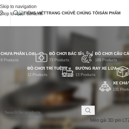
Skip to navigation
TRANG CHỦ
VỀ CHÚNG TÔI
SẢN PHẨM
Skip to main content
CHƯA PHÂN LOẠI
ĐỒ CHƠI BÁC SĨ
ĐỒ CHƠI CÂU C
8 Products
73 Products
189 Products
ĐỒ CHƠI TRÍ TUỆ
ĐƯỜNG RAY XE LỬA
12 Products
13 Products
XE CHẠ
131 Prod
TÌM KIẾM
Trang chủ
/
Product
Mèo gái 3D pin L