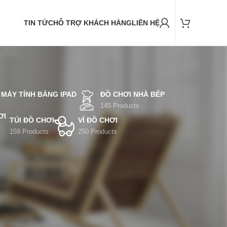
TIN TỨC
HỖ TRỢ KHÁCH HÀNG
LIÊN HỆ
 MÁY TÍNH BẢNG IPAD
ĐỒ CHƠI NHÀ BẾP
145 Products
TÚI ĐỒ CHƠI
VỈ ĐỒ CHƠI
159 Products
250 Products
4
36
45