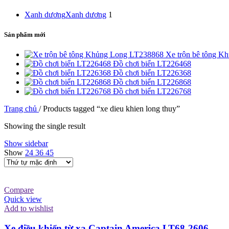
Xanh dương
Xanh dương
1
Sản phẩm mới
Xe trộn bê tông 
Đồ chơi biển LT226468
Đồ chơi biển LT226368
Đồ chơi biển LT226868
Đồ chơi biển LT226768
Trang chủ
/
Products tagged “xe dieu khien long thuy”
Showing the single result
Show sidebar
Show
24
36
45
Compare
Quick view
Add to wishlist
Xe điều khiển từ xa Captain America LT68-2606