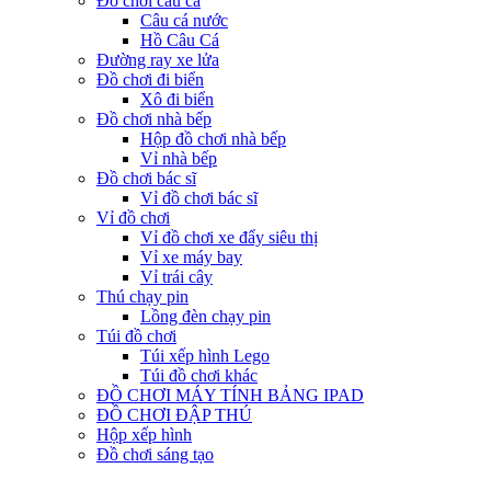
Đồ chơi câu cá
Câu cá nước
Hồ Câu Cá
Đường ray xe lửa
Đồ chơi đi biển
Xô đi biển
Đồ chơi nhà bếp
Hộp đồ chơi nhà bếp
Vỉ nhà bếp
Đồ chơi bác sĩ
Vỉ đồ chơi bác sĩ
Vỉ đồ chơi
Vỉ đồ chơi xe đẩy siêu thị
Vỉ xe máy bay
Vỉ trái cây
Thú chạy pin
Lồng đèn chạy pin
Túi đồ chơi
Túi xếp hình Lego
Túi đồ chơi khác
ĐỒ CHƠI MÁY TÍNH BẢNG IPAD
ĐỒ CHƠI ĐẬP THÚ
Hộp xếp hình
Đồ chơi sáng tạo