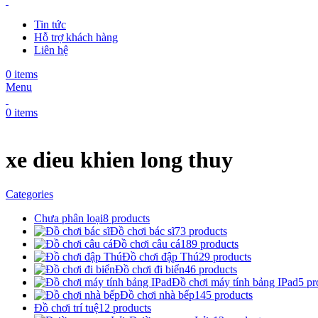
Tin tức
Hỗ trợ khách hàng
Liên hệ
0
items
Menu
0
items
xe dieu khien long thuy
Categories
Chưa phân loại
8 products
Đồ chơi bác sĩ
73 products
Đồ chơi câu cá
189 products
Đồ chơi đập Thú
29 products
Đồ chơi đi biển
46 products
Đồ chơi máy tính bảng IPad
5 pr
Đồ chơi nhà bếp
145 products
Đồ chơi trí tuệ
12 products