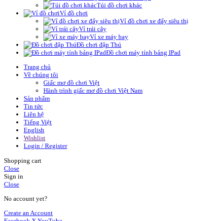
Túi đồ chơi khác
Vỉ đồ chơi
Vỉ đồ chơi xe đẩy siêu thị
Vỉ trái cây
Vỉ xe máy bay
Đồ chơi đập Thú
Đồ chơi máy tính bảng IPad
Trang chủ
Về chúng tôi
Giấc mơ đồ chơi Việt
Hành trình giấc mơ đồ chơi Việt Nam
Sản phẩm
Tin tức
Liên hệ
Tiếng Việt
English
Wishlist
Login / Register
Shopping cart
Close
Sign in
Close
No account yet?
Create an Account
Facebook
X
YouTube