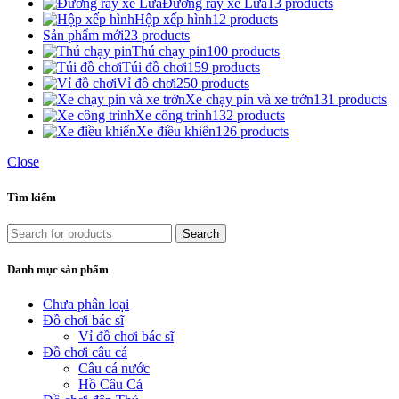
Đường ray xe Lửa
13 products
Hộp xếp hình
12 products
Sản phẩm mới
23 products
Thú chạy pin
100 products
Túi đồ chơi
159 products
Vỉ đồ chơi
250 products
Xe chạy pin và xe trớn
131 products
Xe công trình
132 products
Xe điều khiển
126 products
Close
Tìm kiếm
Search
Danh mục sản phẩm
Chưa phân loại
Đồ chơi bác sĩ
Vỉ đồ chơi bác sĩ
Đồ chơi câu cá
Câu cá nước
Hồ Câu Cá