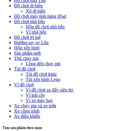
Đồ chơi đập Thú
Đồ chơi đi biển
Xô đi biển
Đồ chơi máy tính bảng IPad
Đồ chơi nhà bếp
Hộp đồ chơi nhà bếp
Vỉ nhà bếp
Đồ chơi trí tuệ
Đường ray xe Lửa
Hộp xếp hình
Sản phẩm mới
Thú chạy pin
Lồng đèn chạy pin
Túi đồ chơi
Túi đồ chơi khác
Túi xếp hình Lego
Vỉ đồ chơi
Vỉ đồ chơi xe đẩy siêu thị
Vỉ trái cây
Vỉ xe máy bay
Xe chạy pin và xe trớn
Xe công trình
Xe điều khiển
Tìm sản phẩm theo màu