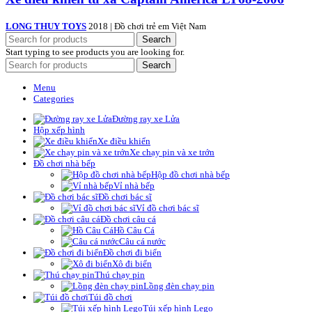
LONG THUY TOYS
2018 | Đồ chơi trẻ em Việt Nam
Search
Start typing to see products you are looking for.
Search
Menu
Categories
Đường ray xe Lửa
Hộp xếp hình
Xe điều khiển
Xe chạy pin và xe trớn
Đồ chơi nhà bếp
Hộp đồ chơi nhà bếp
Vỉ nhà bếp
Đồ chơi bác sĩ
Vỉ đồ chơi bác sĩ
Đồ chơi câu cá
Hồ Câu Cá
Câu cá nước
Đồ chơi đi biển
Xô đi biển
Thú chạy pin
Lồng đèn chạy pin
Túi đồ chơi
Túi xếp hình Lego