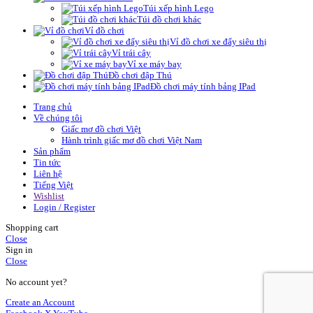
Túi xếp hình Lego
Túi đồ chơi khác
Vỉ đồ chơi
Vỉ đồ chơi xe đẩy siêu thị
Vỉ trái cây
Vỉ xe máy bay
Đồ chơi đập Thú
Đồ chơi máy tính bảng IPad
Trang chủ
Về chúng tôi
Giấc mơ đồ chơi Việt
Hành trình giấc mơ đồ chơi Việt Nam
Sản phẩm
Tin tức
Liên hệ
Tiếng Việt
Wishlist
Login / Register
Shopping cart
Close
Sign in
Close
No account yet?
Create an Account