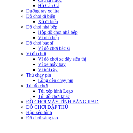
Câu cá nước
Hồ Câu Cá
Đường ray xe lửa
Đồ chơi đi biển
Xô đi biển
Đồ chơi nhà bếp
Hộp đồ chơi nhà bếp
Vỉ nhà bếp
Đồ chơi bác sĩ
Vỉ đồ chơi bác sĩ
Vỉ đồ chơi
Vỉ đồ chơi xe đẩy siêu thị
Vỉ xe máy bay
Vỉ trái cây
Thú chạy pin
Lồng đèn chạy pin
Túi đồ chơi
Túi xếp hình Lego
Túi đồ chơi khác
ĐỒ CHƠI MÁY TÍNH BẢNG IPAD
ĐỒ CHƠI ĐẬP THÚ
Hộp xếp hình
Đồ chơi sáng tạo