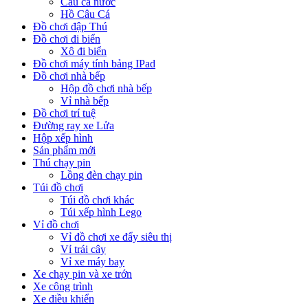
Câu cá nước
Hồ Câu Cá
Đồ chơi đập Thú
Đồ chơi đi biển
Xô đi biển
Đồ chơi máy tính bảng IPad
Đồ chơi nhà bếp
Hộp đồ chơi nhà bếp
Vỉ nhà bếp
Đồ chơi trí tuệ
Đường ray xe Lửa
Hộp xếp hình
Sản phẩm mới
Thú chạy pin
Lồng đèn chạy pin
Túi đồ chơi
Túi đồ chơi khác
Túi xếp hình Lego
Vỉ đồ chơi
Vỉ đồ chơi xe đẩy siêu thị
Vỉ trái cây
Vỉ xe máy bay
Xe chạy pin và xe trớn
Xe công trình
Xe điều khiển