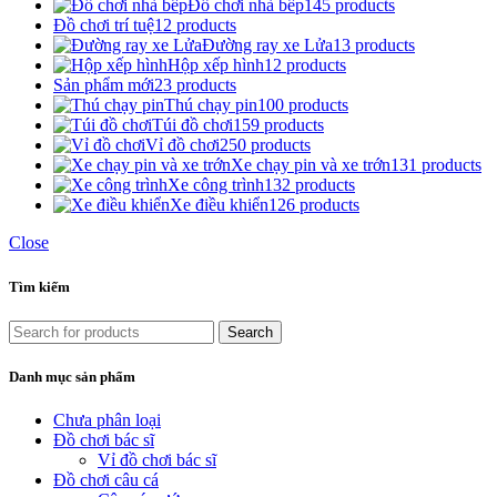
Đồ chơi nhà bếp
145 products
Đồ chơi trí tuệ
12 products
Đường ray xe Lửa
13 products
Hộp xếp hình
12 products
Sản phẩm mới
23 products
Thú chạy pin
100 products
Túi đồ chơi
159 products
Vỉ đồ chơi
250 products
Xe chạy pin và xe trớn
131 products
Xe công trình
132 products
Xe điều khiển
126 products
Close
Tìm kiếm
Search
Danh mục sản phẩm
Chưa phân loại
Đồ chơi bác sĩ
Vỉ đồ chơi bác sĩ
Đồ chơi câu cá