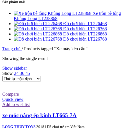
Sản phẩm mới
Xe trộn bê tông
Khủng Long LT238868
Đồ chơi biển LT226468
Đồ chơi biển LT226368
Đồ chơi biển LT226868
Đồ chơi biển LT226768
Trang chủ
/
Products tagged “Xe máy kéo cẩu”
Showing the single result
Show sidebar
Show
24
36
45
Compare
Quick view
Add to wishlist
xe móc nâng ép kính LT665-7A
LONG THUY TOYS
2018 | Đồ chơi trẻ em Việt Nam