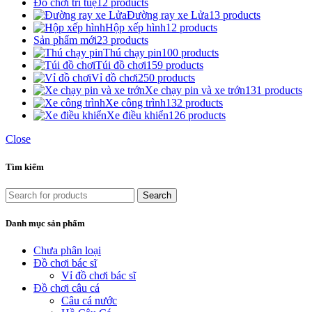
Đồ chơi trí tuệ
12 products
Đường ray xe Lửa
13 products
Hộp xếp hình
12 products
Sản phẩm mới
23 products
Thú chạy pin
100 products
Túi đồ chơi
159 products
Vỉ đồ chơi
250 products
Xe chạy pin và xe trớn
131 products
Xe công trình
132 products
Xe điều khiển
126 products
Close
Tìm kiếm
Search
Danh mục sản phẩm
Chưa phân loại
Đồ chơi bác sĩ
Vỉ đồ chơi bác sĩ
Đồ chơi câu cá
Câu cá nước