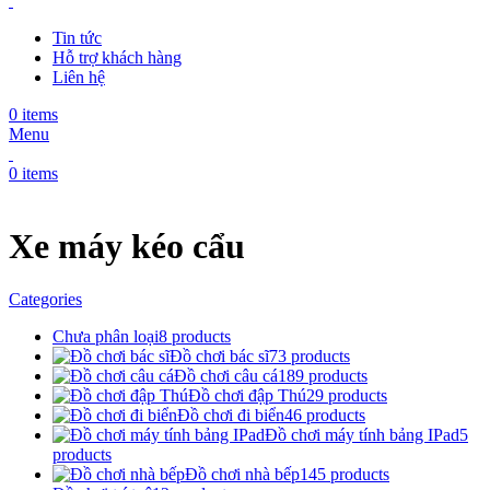
Tin tức
Hỗ trợ khách hàng
Liên hệ
0
items
Menu
0
items
Xe máy kéo cẩu
Categories
Chưa phân loại
8 products
Đồ chơi bác sĩ
73 products
Đồ chơi câu cá
189 products
Đồ chơi đập Thú
29 products
Đồ chơi đi biển
46 products
Đồ chơi máy tính bảng IPad
5
products
Đồ chơi nhà bếp
145 products