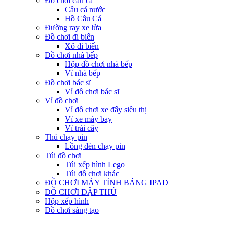
Đồ chơi câu cá
Câu cá nước
Hồ Câu Cá
Đường ray xe lửa
Đồ chơi đi biển
Xô đi biển
Đồ chơi nhà bếp
Hộp đồ chơi nhà bếp
Vỉ nhà bếp
Đồ chơi bác sĩ
Vỉ đồ chơi bác sĩ
Vỉ đồ chơi
Vỉ đồ chơi xe đẩy siêu thị
Vỉ xe máy bay
Vỉ trái cây
Thú chạy pin
Lồng đèn chạy pin
Túi đồ chơi
Túi xếp hình Lego
Túi đồ chơi khác
ĐỒ CHƠI MÁY TÍNH BẢNG IPAD
ĐỒ CHƠI ĐẬP THÚ
Hộp xếp hình
Đồ chơi sáng tạo