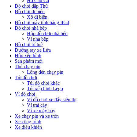
Hồ Câu Cá
Đồ chơi đập Thú
Đồ chơi đi biển
Xô đi biển
Đồ chơi máy tính bảng IPad
Đồ chơi nhà bếp
Hộp đồ chơi nhà bếp
Vỉ nhà bếp
Đồ chơi trí tuệ
Đường ray xe Lửa
Hộp xếp hình
Sản phẩm mới
Thú chạy pin
Lồng đèn chạy pin
Túi đồ chơi
Túi đồ chơi khác
Túi xếp hình Lego
Vỉ đồ chơi
Vỉ đồ chơi xe đẩy siêu thị
Vỉ trái cây
Vỉ xe máy bay
Xe chạy pin và xe trớn
Xe công trình
Xe điều khiển