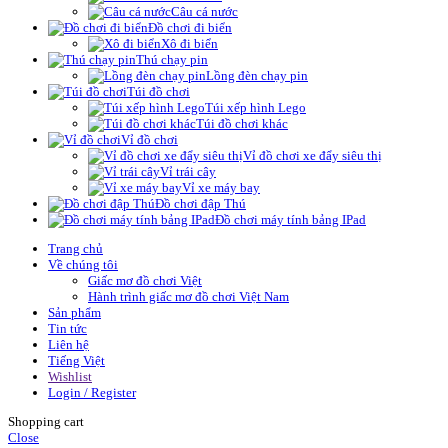
Câu cá nước
Đồ chơi đi biển
Xô đi biển
Thú chạy pin
Lồng đèn chạy pin
Túi đồ chơi
Túi xếp hình Lego
Túi đồ chơi khác
Vỉ đồ chơi
Vỉ đồ chơi xe đẩy siêu thị
Vỉ trái cây
Vỉ xe máy bay
Đồ chơi đập Thú
Đồ chơi máy tính bảng IPad
Trang chủ
Về chúng tôi
Giấc mơ đồ chơi Việt
Hành trình giấc mơ đồ chơi Việt Nam
Sản phẩm
Tin tức
Liên hệ
Tiếng Việt
Wishlist
Login / Register
Shopping cart
Close