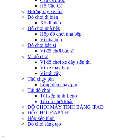
Câu cá nước
Hồ Câu Cá
Đường ray xe lửa
Đồ chơi đi biển
Xô đi biển
Đồ chơi nhà bếp
Hộp đồ chơi nhà bếp
Vỉ nhà bếp
Đồ chơi bác sĩ
Vỉ đồ chơi bác sĩ
Vỉ đồ chơi
Vỉ đồ chơi xe đẩy siêu thị
Vỉ xe máy bay
Vỉ trái cây
Thú chạy pin
Lồng đèn chạy pin
Túi đồ chơi
Túi xếp hình Lego
Túi đồ chơi khác
ĐỒ CHƠI MÁY TÍNH BẢNG IPAD
ĐỒ CHƠI ĐẬP THÚ
Hộp xếp hình
Đồ chơi sáng tạo