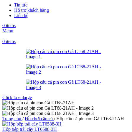
Tin tức
Hỗ trợ khách hàng
Liên hệ
0
items
Menu
0
items
Click to enlarge
Trang chủ
/
Đồ chơi câu cá
/
Hộp câu cá pin con Gà LT68-21AH
Hộp bếp trái cây LT6588-3H