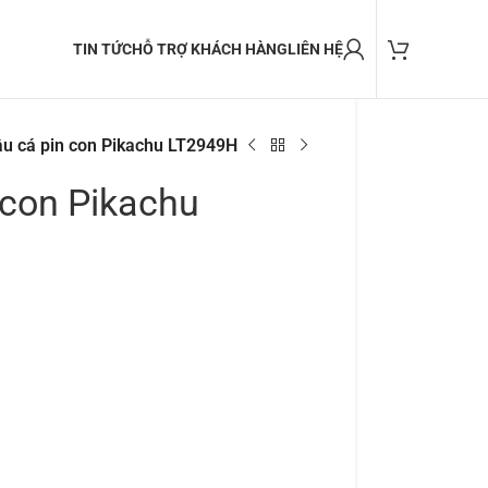
TIN TỨC
HỖ TRỢ KHÁCH HÀNG
LIÊN HỆ
u cá pin con Pikachu LT2949H
 con Pikachu