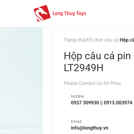
Trang chủ
/
Đồ chơi câu cá
/
Hộp câ
Hộp câu cá pin
LT2949H
Please Contact Us for Price
Hotline
0937 309930 || 0913.003974
Email:
info@longthuy.vn