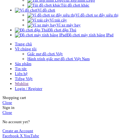
Túi xếp hình Lego
Túi đồ chơi khác
Vỉ đồ chơi
Vỉ đồ chơi xe đẩy siêu thị
Vỉ trái cây
Vỉ xe máy bay
Đồ chơi đập Thú
Đồ chơi máy tính bảng IPad
Trang chủ
Về chúng tôi
Giấc mơ đồ chơi Việt
Hành trình giấc mơ đồ chơi Việt Nam
Sản phẩm
Tin tức
Liên hệ
Tiếng Việt
Wishlist
Login / Register
Shopping cart
Close
Sign in
Close
No account yet?
Create an Account
Facebook
X
YouTube