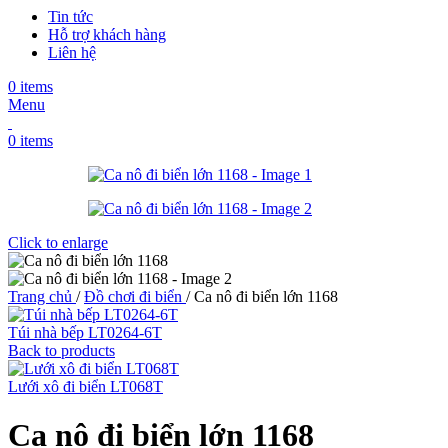
Tin tức
Hỗ trợ khách hàng
Liên hệ
0
items
Menu
0
items
Click to enlarge
Trang chủ
/
Đồ chơi đi biển
/
Ca nô đi biển lớn 1168
Túi nhà bếp LT0264-6T
Back to products
Lưới xô đi biển LT068T
Ca nô đi biển lớn 1168