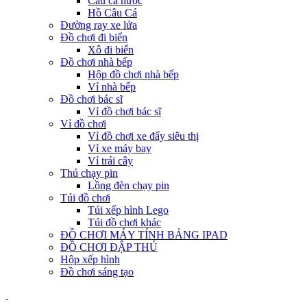
Câu cá nước
Hồ Câu Cá
Đường ray xe lửa
Đồ chơi đi biển
Xô đi biển
Đồ chơi nhà bếp
Hộp đồ chơi nhà bếp
Vỉ nhà bếp
Đồ chơi bác sĩ
Vỉ đồ chơi bác sĩ
Vỉ đồ chơi
Vỉ đồ chơi xe đẩy siêu thị
Vỉ xe máy bay
Vỉ trái cây
Thú chạy pin
Lồng đèn chạy pin
Túi đồ chơi
Túi xếp hình Lego
Túi đồ chơi khác
ĐỒ CHƠI MÁY TÍNH BẢNG IPAD
ĐỒ CHƠI ĐẬP THÚ
Hộp xếp hình
Đồ chơi sáng tạo