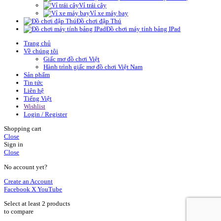
Vỉ trái cây
Vỉ xe máy bay
Đồ chơi đập Thú
Đồ chơi máy tính bảng IPad
Trang chủ
Về chúng tôi
Giấc mơ đồ chơi Việt
Hành trình giấc mơ đồ chơi Việt Nam
Sản phẩm
Tin tức
Liên hệ
Tiếng Việt
Wishlist
Login / Register
Shopping cart
Close
Sign in
Close
No account yet?
Create an Account
Facebook
X
YouTube
Select at least 2 products
to compare