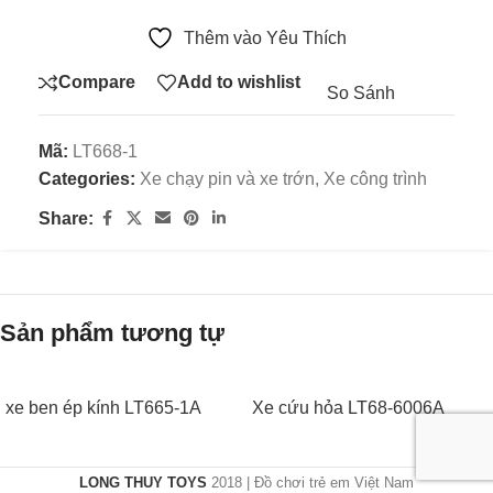
Thêm vào Yêu Thích
Compare
Add to wishlist
So Sánh
Mã:
LT668-1
Categories:
Xe chạy pin và xe trớn
,
Xe công trình
Share:
Sản phẩm tương tự
xe ben ép kính LT665-1A
Xe cứu hỏa LT68-6006A
LONG THUY TOYS
2018 | Đồ chơi trẻ em Việt Nam