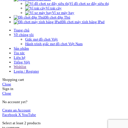
Vỉ đồ chơi xe đẩy siêu thị
Vỉ trái cây
Vỉ xe máy bay
Đồ chơi đập Thú
Đồ chơi máy tính bảng IPad
Trang chủ
Về chúng tôi
Giấc mơ đồ chơi Việt
Hành trình giấc mơ đồ chơi Việt Nam
Sản phẩm
Tin tức
Liên hệ
Tiếng Việt
Wishlist
Login / Register
Shopping cart
Close
Sign in
Close
No account yet?
Create an Account
Facebook
X
YouTube
Select at least 2 products
to compare