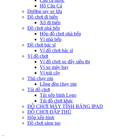
Câu cá nước
Hồ Câu Cá
Đường ray xe lửa
Đồ chơi đi biển
Xô đi biển
Đồ chơi nhà bếp
Hộp đồ chơi nhà bếp
Vỉ nhà bếp
Đồ chơi bác sĩ
Vỉ đồ chơi bác sĩ
Vỉ đồ chơi
Vỉ đồ chơi xe đẩy siêu thị
Vỉ xe máy bay
Vỉ trái cây
Thú chạy pin
Lồng đèn chạy pin
Túi đồ chơi
Túi xếp hình Lego
Túi đồ chơi khác
ĐỒ CHƠI MÁY TÍNH BẢNG IPAD
ĐỒ CHƠI ĐẬP THÚ
Hộp xếp hình
Đồ chơi sáng tạo