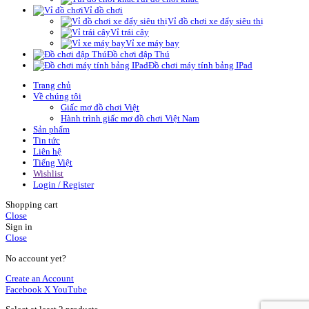
Vỉ đồ chơi
Vỉ đồ chơi xe đẩy siêu thị
Vỉ trái cây
Vỉ xe máy bay
Đồ chơi đập Thú
Đồ chơi máy tính bảng IPad
Trang chủ
Về chúng tôi
Giấc mơ đồ chơi Việt
Hành trình giấc mơ đồ chơi Việt Nam
Sản phẩm
Tin tức
Liên hệ
Tiếng Việt
Wishlist
Login / Register
Shopping cart
Close
Sign in
Close
No account yet?
Create an Account
Facebook
X
YouTube