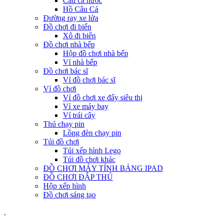
Câu cá nước
Hồ Câu Cá
Đường ray xe lửa
Đồ chơi đi biển
Xô đi biển
Đồ chơi nhà bếp
Hộp đồ chơi nhà bếp
Vỉ nhà bếp
Đồ chơi bác sĩ
Vỉ đồ chơi bác sĩ
Vỉ đồ chơi
Vỉ đồ chơi xe đẩy siêu thị
Vỉ xe máy bay
Vỉ trái cây
Thú chạy pin
Lồng đèn chạy pin
Túi đồ chơi
Túi xếp hình Lego
Túi đồ chơi khác
ĐỒ CHƠI MÁY TÍNH BẢNG IPAD
ĐỒ CHƠI ĐẬP THÚ
Hộp xếp hình
Đồ chơi sáng tạo