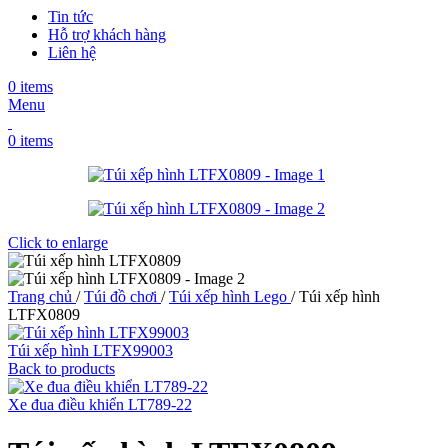
Tin tức
Hỗ trợ khách hàng
Liên hệ
0
items
Menu
0
items
Click to enlarge
Trang chủ
/
Túi đồ chơi
/
Túi xếp hình Lego
/
Túi xếp hình
LTFX0809
Túi xếp hình LTFX99003
Back to products
Xe đua điều khiển LT789-22