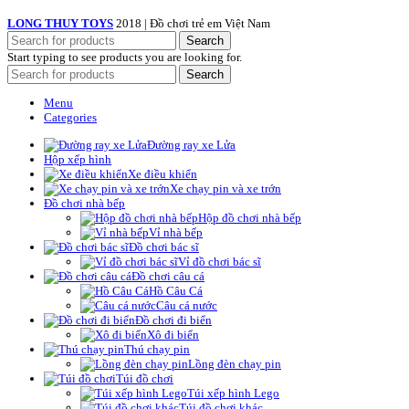
LONG THUY TOYS
2018 | Đồ chơi trẻ em Việt Nam
Search
Start typing to see products you are looking for.
Search
Menu
Categories
Đường ray xe Lửa
Hộp xếp hình
Xe điều khiển
Xe chạy pin và xe trớn
Đồ chơi nhà bếp
Hộp đồ chơi nhà bếp
Vỉ nhà bếp
Đồ chơi bác sĩ
Vỉ đồ chơi bác sĩ
Đồ chơi câu cá
Hồ Câu Cá
Câu cá nước
Đồ chơi đi biển
Xô đi biển
Thú chạy pin
Lồng đèn chạy pin
Túi đồ chơi
Túi xếp hình Lego
Túi đồ chơi khác