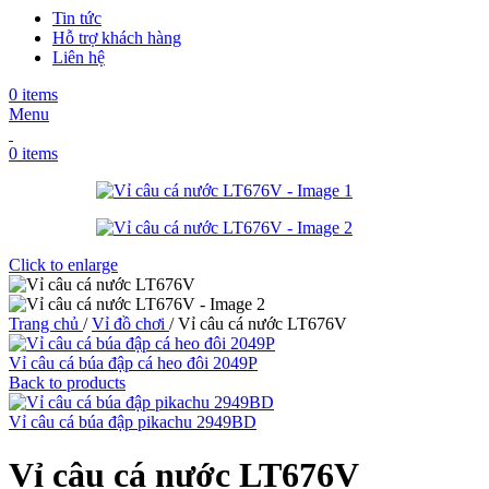
Tin tức
Hỗ trợ khách hàng
Liên hệ
0
items
Menu
0
items
Click to enlarge
Trang chủ
/
Vỉ đồ chơi
/
Vỉ câu cá nước LT676V
Vỉ câu cá búa đập cá heo đôi 2049P
Back to products
Vỉ câu cá búa đập pikachu 2949BD
Vỉ câu cá nước LT676V