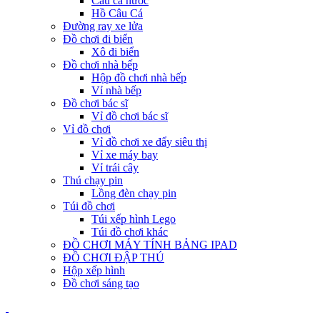
Câu cá nước
Hồ Câu Cá
Đường ray xe lửa
Đồ chơi đi biển
Xô đi biển
Đồ chơi nhà bếp
Hộp đồ chơi nhà bếp
Vỉ nhà bếp
Đồ chơi bác sĩ
Vỉ đồ chơi bác sĩ
Vỉ đồ chơi
Vỉ đồ chơi xe đẩy siêu thị
Vỉ xe máy bay
Vỉ trái cây
Thú chạy pin
Lồng đèn chạy pin
Túi đồ chơi
Túi xếp hình Lego
Túi đồ chơi khác
ĐỒ CHƠI MÁY TÍNH BẢNG IPAD
ĐỒ CHƠI ĐẬP THÚ
Hộp xếp hình
Đồ chơi sáng tạo