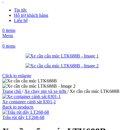
Tin tức
Hỗ trợ khách hàng
Liên hệ
0
items
Menu
0
items
Click to enlarge
Trang chủ
/
Xe chạy pin và xe trớn
/
Xe cần cẩu múc LTK688B
Xe container cảnh sát 8301-1
Back to products
Trâu rút dây LT268-68