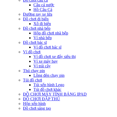
Đồ chơi câu cá
Câu cá nước
Hồ Câu Cá
Đường ray xe lửa
Đồ chơi đi biển
Xô đi biển
Đồ chơi nhà bếp
Hộp đồ chơi nhà bếp
Vỉ nhà bếp
Đồ chơi bác sĩ
Vỉ đồ chơi bác sĩ
Vỉ đồ chơi
Vỉ đồ chơi xe đẩy siêu thị
Vỉ xe máy bay
Vỉ trái cây
Thú chạy pin
Lồng đèn chạy pin
Túi đồ chơi
Túi xếp hình Lego
Túi đồ chơi khác
ĐỒ CHƠI MÁY TÍNH BẢNG IPAD
ĐỒ CHƠI ĐẬP THÚ
Hộp xếp hình
Đồ chơi sáng tạo