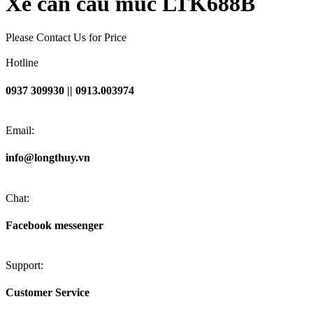
Xe cần cẩu múc LTK688B
Please Contact Us for Price
Hotline
0937 309930 || 0913.003974
Email:
info@longthuy.vn
Chat:
Facebook messenger
Support:
Customer Service