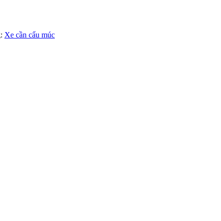
:
Xe cần cẩu múc