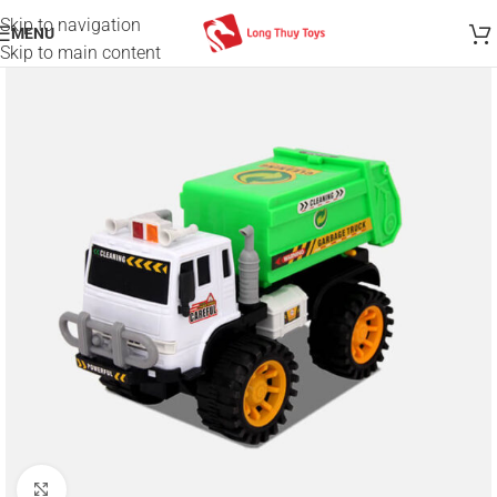
Skip to navigation
MENU
Skip to main content
Click to enlarge