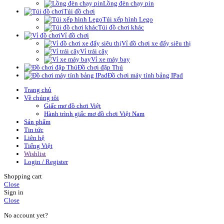
Lồng đèn chạy pin
Túi đồ chơi
Túi xếp hình Lego
Túi đồ chơi khác
Vỉ đồ chơi
Vỉ đồ chơi xe đẩy siêu thị
Vỉ trái cây
Vỉ xe máy bay
Đồ chơi đập Thú
Đồ chơi máy tính bảng IPad
Trang chủ
Về chúng tôi
Giấc mơ đồ chơi Việt
Hành trình giấc mơ đồ chơi Việt Nam
Sản phẩm
Tin tức
Liên hệ
Tiếng Việt
Wishlist
Login / Register
Shopping cart
Close
Sign in
Close
No account yet?