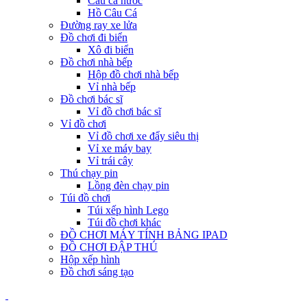
Câu cá nước
Hồ Câu Cá
Đường ray xe lửa
Đồ chơi đi biển
Xô đi biển
Đồ chơi nhà bếp
Hộp đồ chơi nhà bếp
Vỉ nhà bếp
Đồ chơi bác sĩ
Vỉ đồ chơi bác sĩ
Vỉ đồ chơi
Vỉ đồ chơi xe đẩy siêu thị
Vỉ xe máy bay
Vỉ trái cây
Thú chạy pin
Lồng đèn chạy pin
Túi đồ chơi
Túi xếp hình Lego
Túi đồ chơi khác
ĐỒ CHƠI MÁY TÍNH BẢNG IPAD
ĐỒ CHƠI ĐẬP THÚ
Hộp xếp hình
Đồ chơi sáng tạo