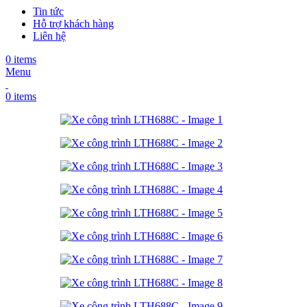
Tin tức
Hỗ trợ khách hàng
Liên hệ
0
items
Menu
0
items