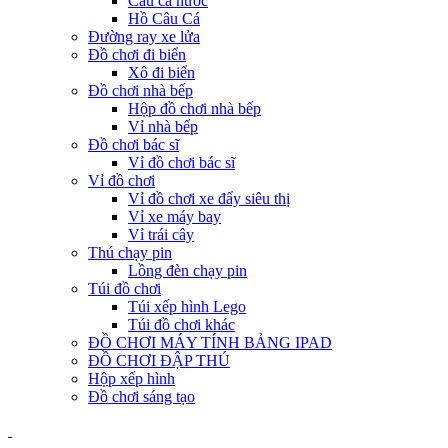
Câu cá nước
Hồ Câu Cá
Đường ray xe lửa
Đồ chơi đi biển
Xô đi biển
Đồ chơi nhà bếp
Hộp đồ chơi nhà bếp
Vỉ nhà bếp
Đồ chơi bác sĩ
Vỉ đồ chơi bác sĩ
Vỉ đồ chơi
Vỉ đồ chơi xe đẩy siêu thị
Vỉ xe máy bay
Vỉ trái cây
Thú chạy pin
Lồng đèn chạy pin
Túi đồ chơi
Túi xếp hình Lego
Túi đồ chơi khác
ĐỒ CHƠI MÁY TÍNH BẢNG IPAD
ĐỒ CHƠI ĐẬP THÚ
Hộp xếp hình
Đồ chơi sáng tạo