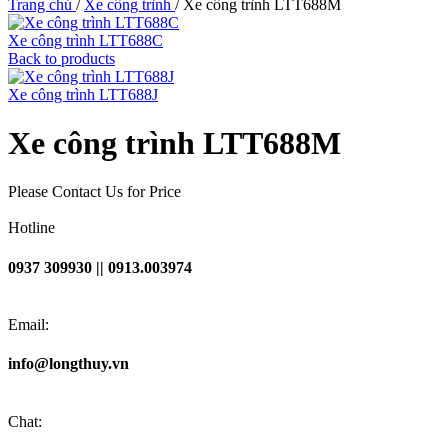
Trang chủ
/
Xe công trình
/
Xe công trình LTT688M
Xe công trình LTT688C
Back to products
Xe công trình LTT688J
Xe công trình LTT688M
Please Contact Us for Price
Hotline
0937 309930 || 0913.003974
Email:
info@longthuy.vn
Chat: