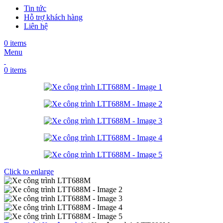
Tin tức
Hỗ trợ khách hàng
Liên hệ
0
items
Menu
0
items
Click to enlarge