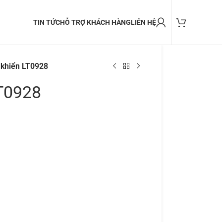
TIN TỨC
HỖ TRỢ KHÁCH HÀNG
LIÊN HỆ
 khiển LT0928
LT0928