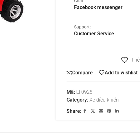
Chat:
Facebook messenger
Support:
Customer Service
Thê
Compare
Add to wishlist
Mã:
LT0928
Category:
Xe điều khiển
Share: